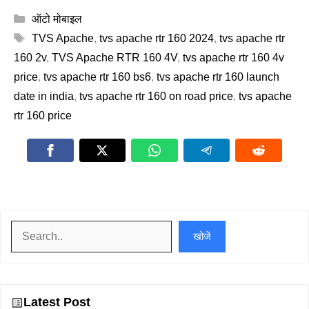
Categories
ऑटो मोबाइल
Tags
TVS Apache
,
tvs apache rtr 160 2024
,
tvs apache rtr
160 2v
,
TVS Apache RTR 160 4V
,
tvs apache rtr 160 4v
price
,
tvs apache rtr 160 bs6
,
tvs apache rtr 160 launch
date in india
,
tvs apache rtr 160 on road price
,
tvs apache
rtr 160 price
खोजें
खोजें
Latest Post