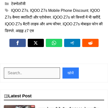
Categories
टेक्नोलॉजी
Tags
IQOO Z7s
,
IQOO Z7s Mobile Phone Discount
,
IQOO
Z7s कैमरा क्वालिटी और प्रोसेसर
,
IQOO Z7s को किस्तों में भी खरीदें
,
IQOO Z7s बैटरी लाइफ और अन्य फीचर
,
IQOO Z7s मोबाइल फोन की
डिस्प्ले
,
आइकू z7 एस
खोजें
खोजें
Latest Post