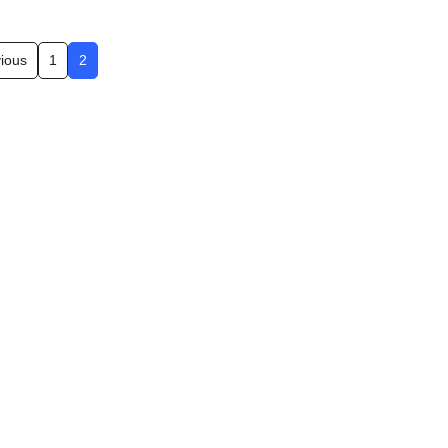
ious
1
2