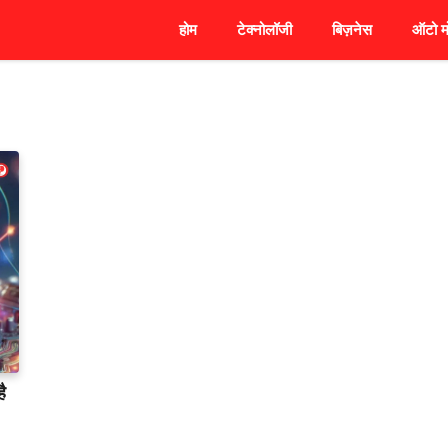
होम
टेक्नोलॉजी
बिज़नेस
ऑटो म
ै