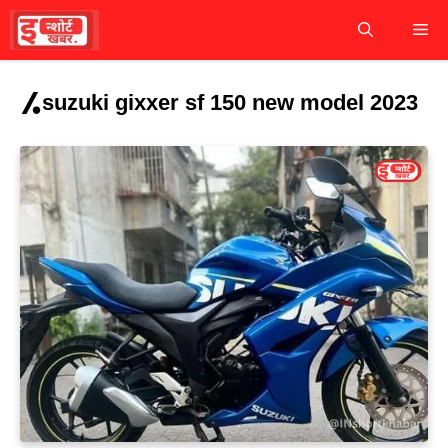
Skip
M
to
content
suzuki gixxer sf 150 new model 2023