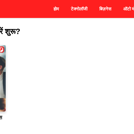
होम
टेक्नोलॉजी
बिज़नेस
ऑटो म
ें शुरू?
ेस